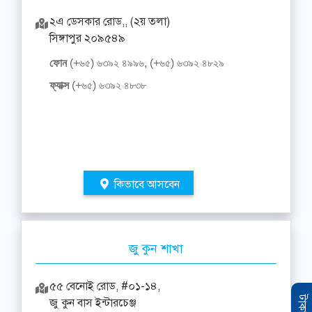
২এ ডেসকার রোড,, (২য় তলা)
সিঙ্গাপুর ২০৯৫৪৯
ফোন
(+৬৫) ৬৩৯২ ৪৯৯৬, (+৬৫) ৬৩৯২ ৪৮২৯
ফ্যাক্স
(+৬৫) ৬৩৯২ ৪৮৩৮
কিভাবে আসবেন
জু কুন শাখা
৫৫ বেনোই রোড, #০১-১৪,
জু কুন বাস ইন্টারচেঞ্জ